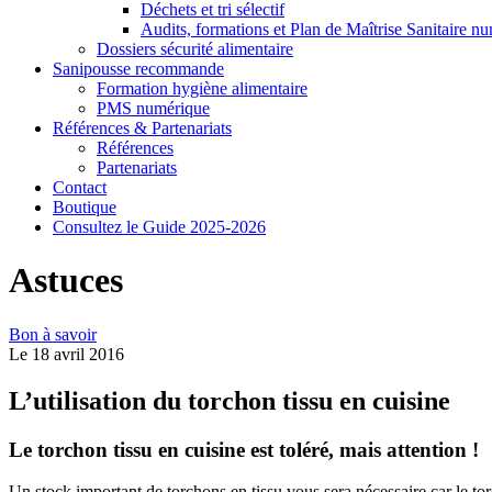
Déchets et tri sélectif
Audits, formations et Plan de Maîtrise Sanitaire n
Dossiers sécurité alimentaire
Sanipousse recommande
Formation hygiène alimentaire
PMS numérique
Références & Partenariats
Références
Partenariats
Contact
Boutique
Consultez le Guide 2025-2026
Astuces
Bon à savoir
Le 18 avril 2016
L’utilisation du torchon tissu en cuisine
Le
torchon tissu
en cuisine est toléré, mais attention !
Un stock important de torchons en tissu vous sera nécessaire car le tor